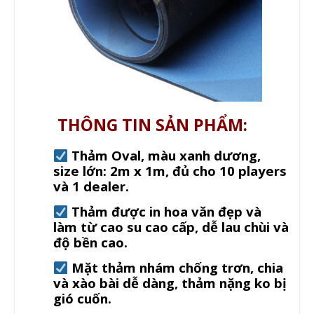
THÔNG TIN SẢN PHẨM:
Thảm Oval, màu xanh dương,
size lớn: 2m x 1m, đủ cho 10 players
và 1 dealer.
Thảm được in hoa văn đẹp và
làm từ cao su cao cấp, dễ lau chùi và
độ bền cao.
Mặt thảm nhám chống trơn, chia
và xào bài dễ dàng, thảm nặng ko bị
gió cuốn.