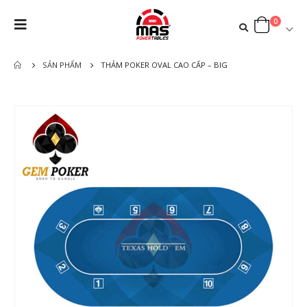
0
SẢN PHẨM
THẢM POKER OVAL CAO CẤP – BIG