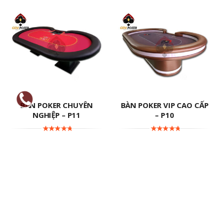
BÀN POKER CHUYÊN
BÀN POKER VIP CAO CẤP
NGHIỆP – P11
– P10
10,000,000
₫
0
out of 5
0
out of 5
ĐỌC TIẾP
MUA HÀNG