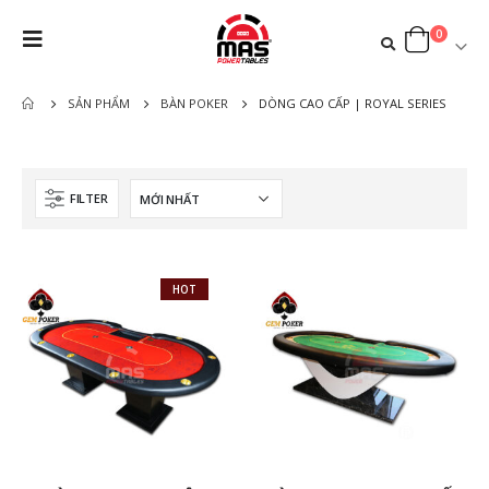
0
SẢN PHẨM
BÀN POKER
DÒNG CAO CẤP | ROYAL SERIES
FILTER
HOT