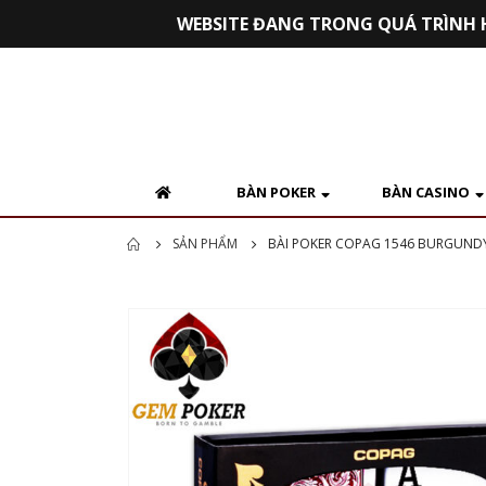
WEBSITE ĐANG TRONG QUÁ TRÌNH H
BÀN POKER
BÀN CASINO
SẢN PHẨM
BÀI POKER COPAG 1546 BURGUND