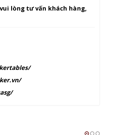
 vui lòng tư vấn khách hàng,
ertables/
er.vn/
asg/