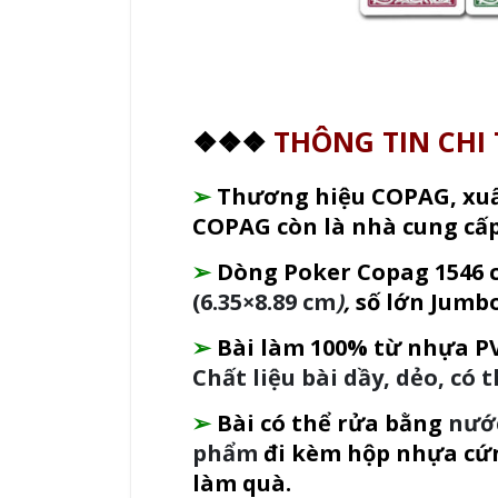
❖❖❖
THÔNG TIN CHI 
➢
Thương hiệu COPAG, xuất 
COPAG còn là nhà cung cấp
➢
Dòng Poker Copag 1546 c
(6.35×8.89 cm
)
,
số lớn Jumb
➢
Bài làm
100% từ nhựa PVC
Chất liệu bài dầy, dẻo, có 
➢
Bài có thể
rửa bằng
nước
phẩm
đi kèm hộp nhựa cứn
làm quà.