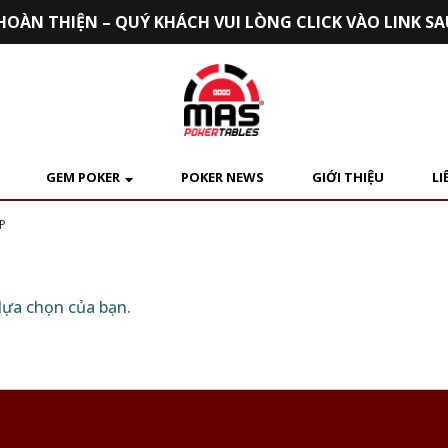
OÀN THIỆN – QUÝ KHÁCH VUI LÒNG CLICK VÀO LINK SA
GEM POKER
POKER NEWS
GIỚI THIỆU
LI
P
lựa chọn của bạn.