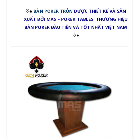
♡♣
BÀN POKER TRỎN
ĐƯỢC THIẾT KẾ VÀ SẢN
XUẤT BỞI MAS – POKER TABLES;
THƯƠNG HIỆU
BÀN POKER ĐẦU TIÊN VÀ TỐT NHẤT VIỆT NAM
♢♠