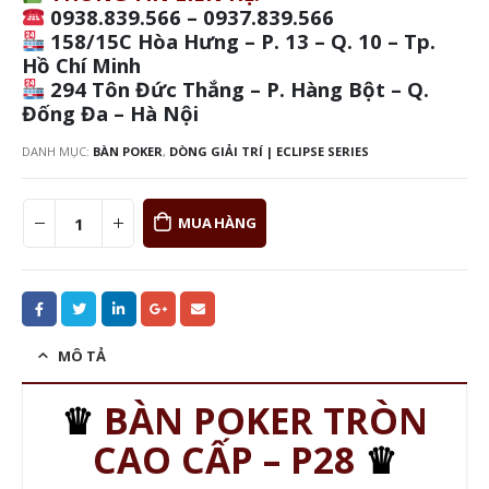
0938.839.566 – 0937.839.566
158/15C Hòa Hưng – P. 13 – Q. 10 – Tp.
Hồ Chí Minh
294 Tôn Đức Thắng – P. Hàng Bột – Q.
Đống Đa – Hà Nội
DANH MỤC:
BÀN POKER
,
DÒNG GIẢI TRÍ | ECLIPSE SERIES
MUA HÀNG
MÔ TẢ
♛
BÀN POKER TRÒN
CAO CẤP – P28
♛