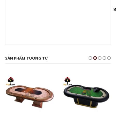
w
SẢN PHẨM TƯƠNG TỰ