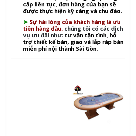
cấp liên tục, đơn hàng của bạn sẽ
được thực hiện kỹ càng và chu đáo.
➤
S
ự hài lòng của khách hàng là ưu
tiên hàng đầu
,
chúng tôi có các dịch
vụ ưu đãi như:
tư vấn tận tình, hỗ
trợ thiết kế bàn, giao và lắp ráp bàn
miễn phí nội thành Sài Gòn.