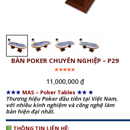
BÀN POKER CHUYÊN NGHIỆP – P29
0
out of 5
11,000,000
₫
★★★
MA
S –
Poker Tables
★★ ★
Thương hiệu Poker đầu tiên tại Việt Nam,
với nhiều kinh nghiệm và công nghệ làm
bàn hiện đại nhất.
▂▂▂▂▂▂▂▂▂▂▂▂▂▂▂▂▂▂▂▂▂▂▂▂▂▂▂▂
THÔNG TIN LIÊN HỆ: