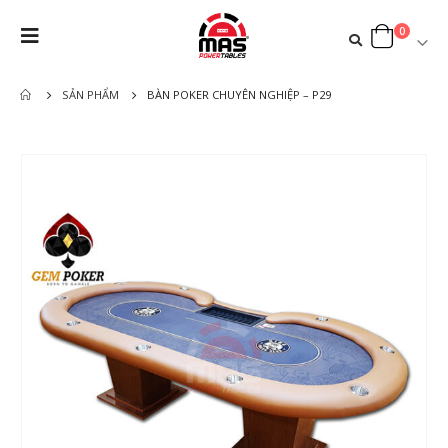
0
SẢN PHẨM
BÀN POKER CHUYÊN NGHIỆP – P29