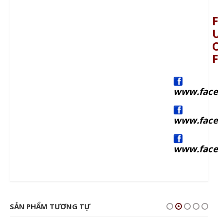
www.face
www.face
www.face
SẢN PHẨM TƯƠNG TỰ