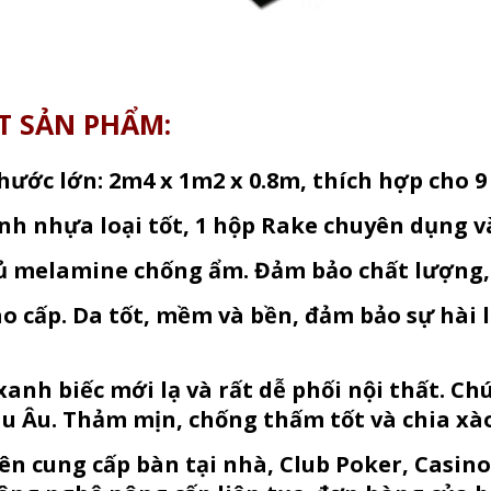
T SẢN PHẨM:
thước lớn:
2m4 x 1m2 x 0.8m,
thích hợp cho 9 
h nhựa loại tốt, 1 hộp Rake chuyên dụng và 
ủ melamine chống ẩm. Đảm bảo chất lượng, 
o cấp. Da tốt, mềm và bền, đảm bảo sự hài 
nh biếc mới lạ và rất dễ phối nội thất. Ch
u Âu. Thảm mịn, chống thấm tốt và chia xà
n cung cấp bàn tại nhà, Club Poker, Casino