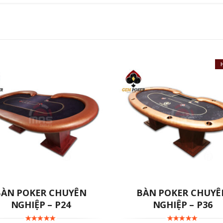
BÀN POKER CHUYÊN
BÀN POKER CHUYÊ
NGHIỆP – P24
NGHIỆP – P36