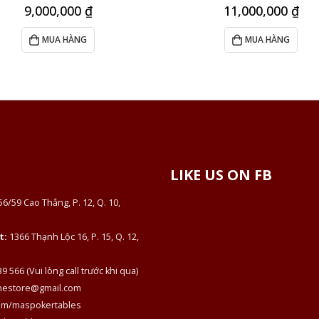
0
out of 5
0
out of 5
9,000,000
₫
11,000,000
₫
MUA HÀNG
MUA HÀNG
LIKE US ON FB
6/59 Cao Thắng, P. 12, Q. 10,
t:
1366 Thạnh Lộc 16, P. 15, Q. 12,
9 566 (Vui lòng call trước khi qua)
nestore@gmail.com
om/maspokertables