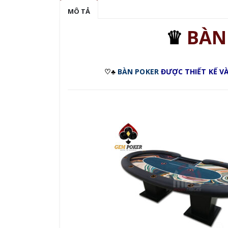
MÔ TẢ
♛
BÀN
♡♣
BÀN POKER
ĐƯỢC THIẾT KẾ VÀ