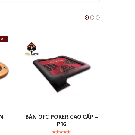
HOT
N
BÀN OFC POKER CAO CẤP –
BÀN 
P16
N