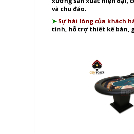
x
ưởng sản xuất hiện đại, 
và chu đáo.
➤
S
ự hài lòng của khách h
tình, hỗ trợ thiết kế bàn,