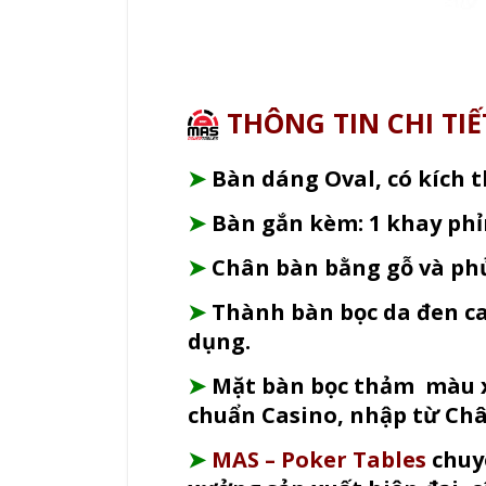
THÔNG TIN CHI TIẾ
➤
Bàn dáng Oval,
có kích 
➤
Bàn gắn kèm: 1 khay phỉn
➤
Chân bàn bằng gỗ và ph
➤
Thành bàn bọc da
đen ca
dụng.
➤
Mặt bàn bọc thảm màu xa
chuẩn Casino, nhập từ Châ
➤
MAS – Poker Tables
chuyê