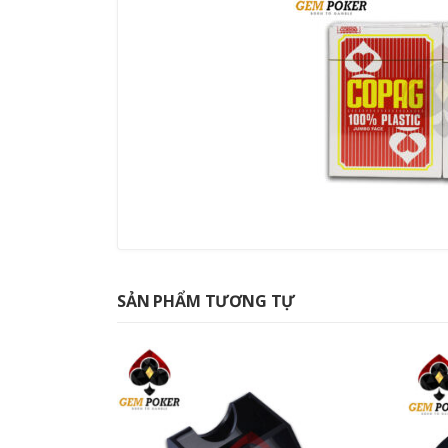
SẢN PHẨM TƯƠNG TỰ