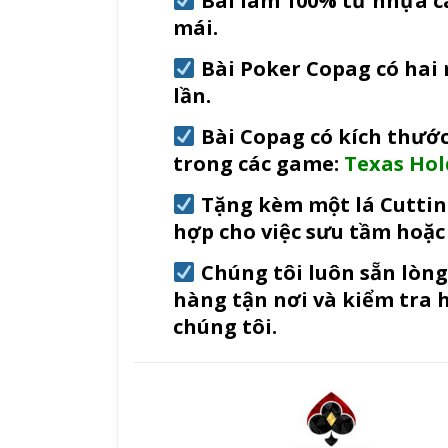
Bài làm 100% từ nhựa ca
mái.
Bài Poker Copag có hai 
lần.
Bài Copag có kích thướ
trong các game:
Texas Hol
Tặng kèm một lá Cutting
hợp cho việc sưu tầm hoặc
C
húng tôi luôn sẵn lòng
hàng tận nơi và kiểm tra 
chúng tôi.