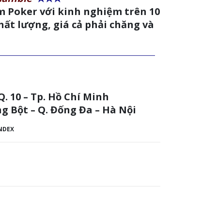
m Poker với kinh nghiệm trên 10
ất lượng, giá cả phải chăng và
________________________________________
Q. 10 – Tp. Hồ Chí Minh
g Bột – Q. Đống Đa – Hà Nội
INDEX