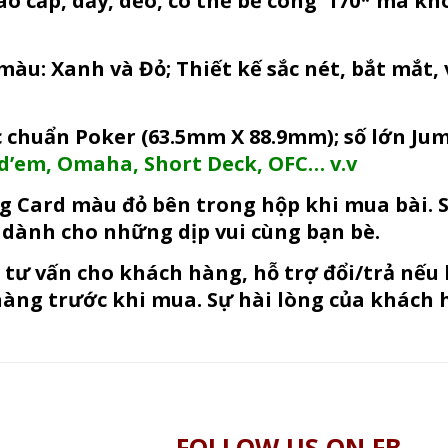
o cấp, dầy, dẻo, có thể bẻ cong 170* mà
kh
màu: Xanh và Đỏ; Thiết kế sắc nét, bắt mắt, 
c chuẩn Poker (63.5mm X 88.9mm); số lớn Ju
d’em, Omaha, Short Deck, OFC… v.v
 Card màu đỏ bên trong hộp khi mua bài. S
 dành cho những dịp vui cùng bạn bè.
 tư vấn cho khách hàng, hỗ trợ đổi/trả nếu
hàng trước khi mua.
S
ự hài lòng của khách 
FOLLOW US ON FB