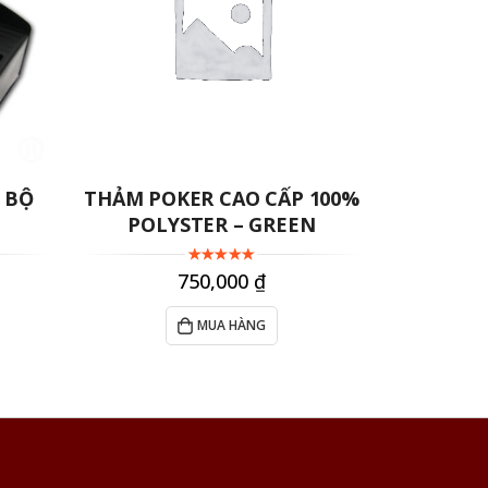
 BỘ
THẢM POKER CAO CẤP 100%
NÚT AL
POLYSTER – GREEN
0
out of 5
750,000
₫
MUA HÀNG