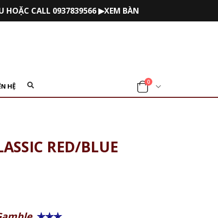
U HOẶC CALL 0937839566
▶︎XEM BÀN
0
ÊN HỆ
LASSIC RED/BLUE
 Gamble
✯
✯
✯