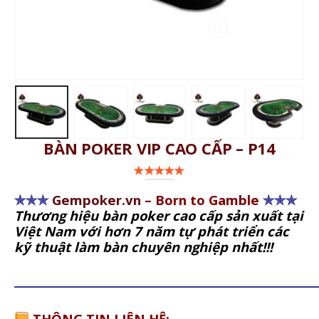
BÀN POKER VIP CAO CẤP – P14
0
out of 5
✯✯✯
Gempoker.vn
– Born to Gamble
✯✯✯
Thương hiệu bàn poker cao cấp sản xuất tại
Việt Nam với hơn 7 năm tự phát triển các
kỹ thuật làm bàn chuyên nghiệp nhất!!!
___________________________________
THÔNG TIN LIÊN HỆ: