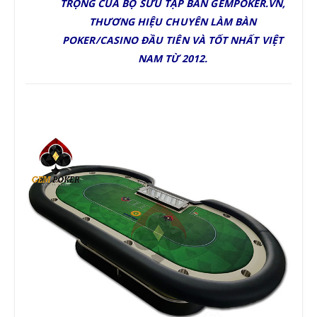
TRỌNG CỦA BỘ SƯU TẬP BÀN GEMPOKER.VN,
THƯƠNG HIỆU CHUYÊN LÀM BÀN
POKER/CASINO ĐẦU TIÊN VÀ TỐT NHẤT VIỆT
NAM TỪ 2012.