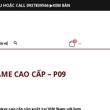
U HOẶC CALL 0937839566
▶︎XEM BÀN
0
ÊN HỆ
ME CAO CẤP – P09
ker cao cấp sản xuất tại Việt Nam với hơn