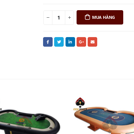
MUA HÀNG