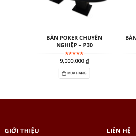
AO CẤP –
BÀN POKER CHUYÊN
BÀN
NGHIỆP – P30
0
out of 5
₫
9,000,000
₫
MUA HÀNG
GIỚI THIỆU
LIÊN HỆ