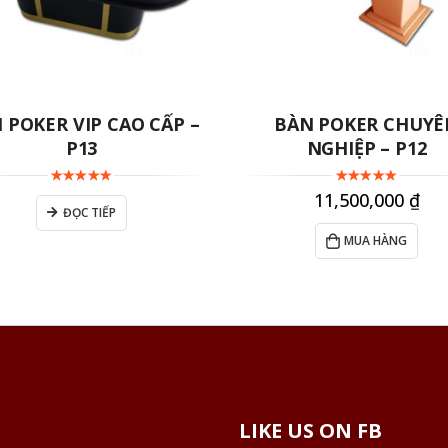
 POKER VIP CAO CẤP –
BÀN POKER CHUYÊ
P13
NGHIỆP – P12
0
out of 5
0
out of 5
11,500,000
₫
ĐỌC TIẾP
MUA HÀNG
LIKE US ON FB