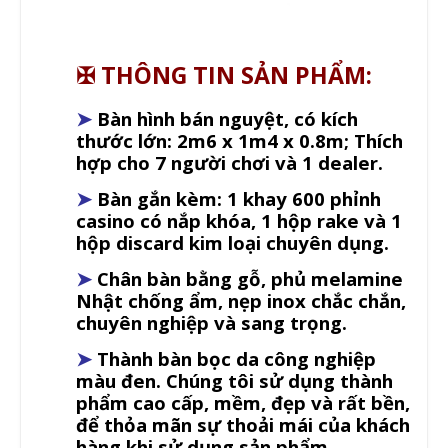
✠ THÔNG TIN SẢN PHẨM:
➤
Bàn hình bán nguyệt, có kích
thước lớn: 2m6 x 1m4 x 0.8m; Thích
hợp cho 7 người chơi và 1 dealer.
➤
Bàn gắn kèm: 1 khay 600 phỉnh
casino có nắp khóa, 1 hộp rake và 1
hộp discard kim loại chuyên dụng.
➤
Chân bàn bằng gỗ, phủ melamine
Nhật chống ẩm, nẹp inox chắc chắn,
chuyên nghiệp và sang trọng.
➤
Thành bàn bọc da công nghiệp
màu đen. Chúng tôi sử dụng thành
phẩm cao cấp, mềm, đẹp và rất bền,
để thỏa mãn sự thoải mái của khách
hàng khi sử dụng sản phẩm.