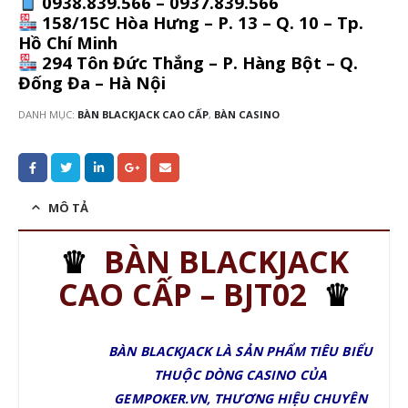
0938.839.566 – 0937.839.566
158/15C Hòa Hưng – P. 13 – Q. 10 – Tp.
Hồ Chí Minh
294 Tôn Đức Thắng – P. Hàng Bột – Q.
Đống Đa – Hà Nội
DANH MỤC:
BÀN BLACKJACK CAO CẤP
,
BÀN CASINO
MÔ TẢ
♛
BÀN BLACKJACK
CAO CẤP – BJT02
♛
BÀN BLACKJACK LÀ SẢN PHẨM TIÊU BIỂU
THUỘC DÒNG CASINO CỦA
GEMPOKER.VN, THƯƠNG HIỆU CHUYÊN