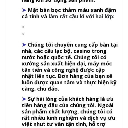
➤
Mặt bàn bọc thảm màu xanh đậm
cá tính
và
làm rất cầu kì với hai lớp:
➤
Chúng tôi chuyên cung cấp bàn tại
nhà, các câu lạc bộ, casino trong
nước hoặc quốc tế. Chúng tôi có
x
ưởng sản xuất hiện đại, máy móc
tân tiến và công nghệ được cập
nhật liên tục. Đơn hàng của bạn sẽ
luôn được quan tâm và thực hiện kỹ
càng, chu đáo.
➤
Sự hài lòng của khách hàng là ưu
tiên hàng đầu của chúng tôi.
Ngoài
sản phẩm chất lượng, chúng tôi có
rất nhiều kinh nghiệm và dịch vụ ưu
việt như: tư vấn tận tình, hỗ trợ