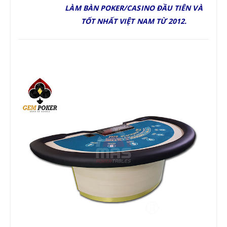
LÀM BÀN POKER/CASINO ĐẦU TIÊN VÀ
TỐT NHẤT VIỆT NAM TỪ 2012.