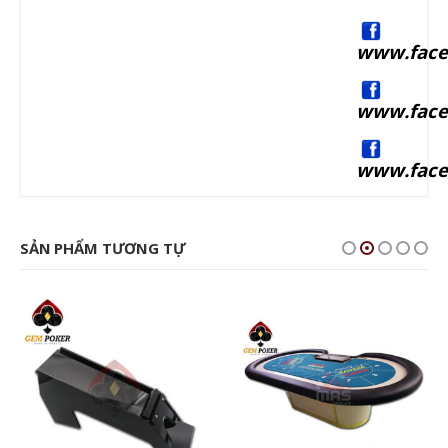
www.face
www.face
www.face
SẢN PHẨM TƯƠNG TỰ