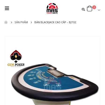
0
SẢN PHẨM
BÀN BLACKJACK CAO CẤP – BJT02