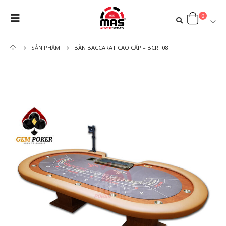
0
SẢN PHẨM
BÀN BACCARAT CAO CẤP – BCRT08