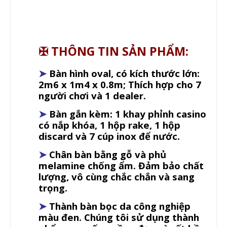
✠ THÔNG TIN SẢN PHẨM:
➤
Bàn hình oval, có kích thước lớn:
2m6 x 1m4 x 0.8m; Thích hợp cho 7
người chơi và 1 dealer.
➤
Bàn gắn kèm: 1 khay phỉnh casino
có nắp khóa, 1 hộp rake, 1 hộp
discard và 7 cúp inox để nước.
➤
Chân bàn bằng gỗ và phủ
melamine chống ẩm. Đảm bảo chất
lượng, vô cùng chắc chắn và sang
trọng.
➤
Thành bàn bọc da công nghiệp
màu đen. Chúng tôi sử dụng thành