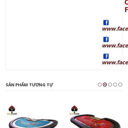
www.face
www.face
www.face
SẢN PHẨM TƯƠNG TỰ