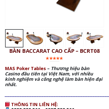
BÀN BACCARAT CAO CẤP – BCRT08
0
out of 5
MAS Poker Tables
–
Thương hiệu bàn
Casino đầu tiên tại Việt Nam, với nhiều
kinh nghiệm và công nghệ làm bàn hiện đại
nhất.
__________________________________________
THÔNG TIN LIÊN HỆ: