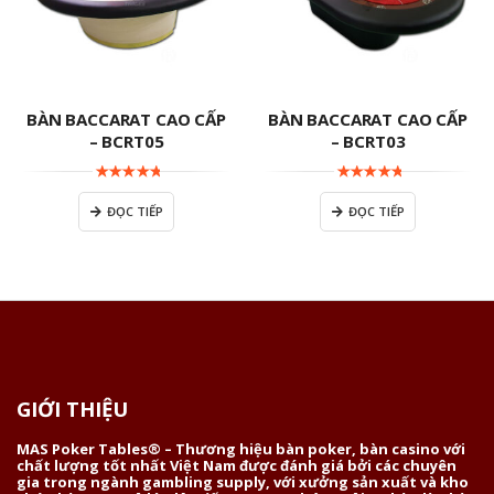
BÀN BACCARAT CAO CẤP
BÀN BACCARAT CAO CẤP
– BCRT05
– BCRT03
0
out of 5
0
out of 5
ĐỌC TIẾP
ĐỌC TIẾP
GIỚI THIỆU
MAS Poker Tables® – Thương hiệu bàn poker, bàn casino với
chất lượng tốt nhất Việt Nam được đánh giá bởi các chuyên
gia trong ngành gambling supply, với xưởng sản xuất và kho