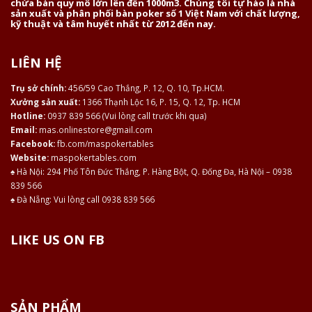
chứa bàn quy mô lớn lên đến 1000m3. Chúng tôi tự hào là nhà
sản xuất và phân phối bàn poker số 1 Việt Nam với chất lượng,
kỹ thuật và tâm huyết nhất từ 2012 đến nay.
LIÊN HỆ
Trụ sở chính:
456/59 Cao Thắng, P. 12, Q. 10, Tp.HCM.
Xưởng sản xuất:
1366 Thạnh Lộc 16, P. 15, Q. 12, Tp. HCM
Hotline:
0937 839 566 (Vui lòng call trước khi qua)
Email:
mas.onlinestore@gmail.com
Facebook:
fb.com/maspokertables
Website:
maspokertables.com
♠ Hà Nội: 294 Phố Tôn Đức Thắng, P. Hàng Bột, Q. Đống Đa, Hà Nội – 0938
839 566
♠ Đà Nẵng: Vui lòng call 0938 839 566
LIKE US ON FB
SẢN PHẨM