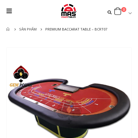
0
SẢN PHẨM
PREMIUM BACCARAT TABLE – BCRT07