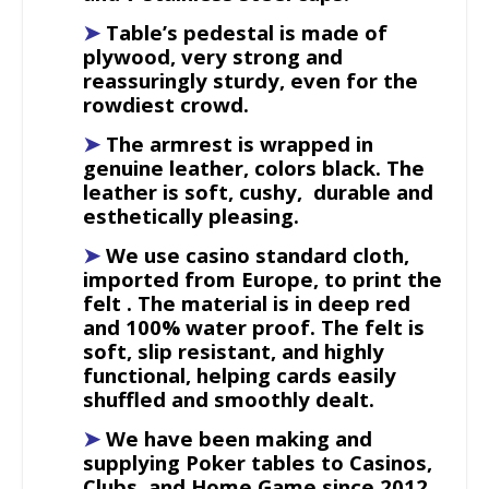
➤
Table’s pedestal is made of
plywood, very strong and
reassuringly sturdy, even for the
rowdiest crowd.
➤
The armrest is wrapped in
genuine leather, colors black. The
leather is soft, cushy, durable and
esthetically pleasing.
➤
We use casino standard cloth,
imported from Europe, to print the
felt . The material is in deep red
and 100% water proof. The felt is
soft, slip resistant, and highly
functional, helping cards easily
shuffled and
smoothly
dealt.
➤
We have been making and
supplying Poker tables to Casinos,
Clubs, and Home Game since 2012.