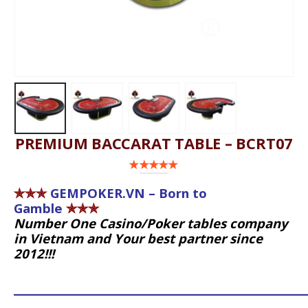
PREMIUM BACCARAT TABLE – BCRT07
0
out of 5
✯✯✯
GEMPOKER.VN – Born to
Gamble
✯✯✯
Number One Casino/Poker tables company
in Vietnam and Your best partner since
2012!!!
______________________________