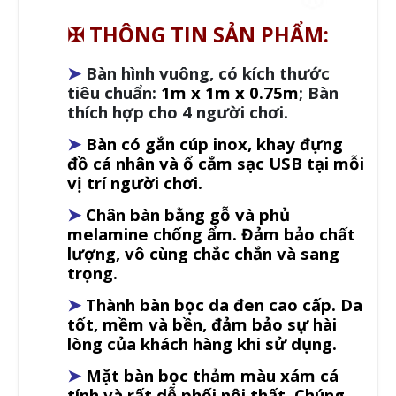
✠ THÔNG TIN SẢN PHẨM:
➤
Bàn hình vuông, có kích thước
tiêu chuẩn:
1m x 1m x 0.75m
; Bàn
thích hợp cho 4 người chơi.
➤
Bàn có gắn cúp inox, khay đựng
đồ cá nhân và ổ cắm sạc USB tại mỗi
vị trí người chơi.
➤
Chân bàn bằng gỗ và phủ
melamine chống ẩm. Đảm bảo chất
lượng, vô cùng chắc chắn và sang
trọng.
➤
Thành bàn bọc da
đen cao cấp. Da
tốt, mềm và bền, đảm bảo sự hài
lòng của khách hàng khi sử dụng.
➤
Mặt bàn bọc thảm màu xám cá
tính và rất dễ phối nội thất. Chúng