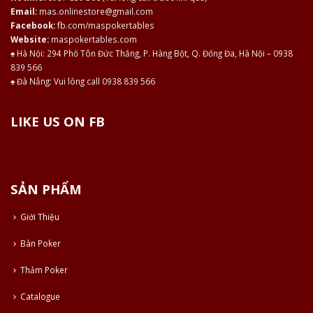
Email:
mas.onlinestore@gmail.com
Facebook:
fb.com/maspokertables
Website:
maspokertables.com
♠ Hà Nội: 294 Phố Tôn Đức Thắng, P. Hàng Bột, Q. Đống Đa, Hà Nội – 0938
839 566
♠ Đà Nẵng: Vui lòng call 0938 839 566
LIKE US ON FB
SẢN PHẨM
Giới Thiệu
Bàn Poker
Thảm Poker
Catalogue