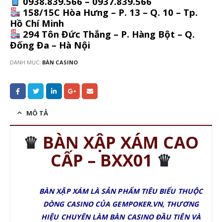
0938.839.566 – 0937.839.566
158/15C Hòa Hưng – P. 13 – Q. 10 – Tp.
Hồ Chí Minh
294 Tôn Đức Thắng – P. Hàng Bột – Q.
Đống Đa – Hà Nội
DANH MỤC:
BÀN CASINO
MÔ TẢ
♛
BÀN XẬP XÁM CAO
CẤP – BXX01
♛
BÀN XẬP XÁM LÀ SẢN PHẨM TIÊU BIỂU THUỘC
DÒNG CASINO CỦA GEMPOKER.VN, THƯƠNG
HIỆU CHUYÊN LÀM BÀN CASINO ĐẦU TIÊN VÀ