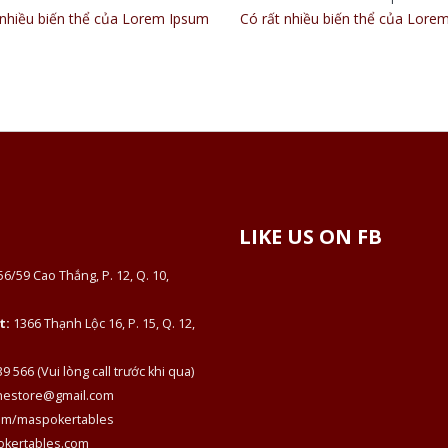
 nhiều biến thể của Lorem Ipsum
Có rất nhiều biến thể của Lore
LIKE US ON FB
6/59 Cao Thắng, P. 12, Q. 10,
t:
1366 Thạnh Lộc 16, P. 15, Q. 12,
9 566 (Vui lòng call trước khi qua)
nestore@gmail.com
om/maspokertables
kertables.com