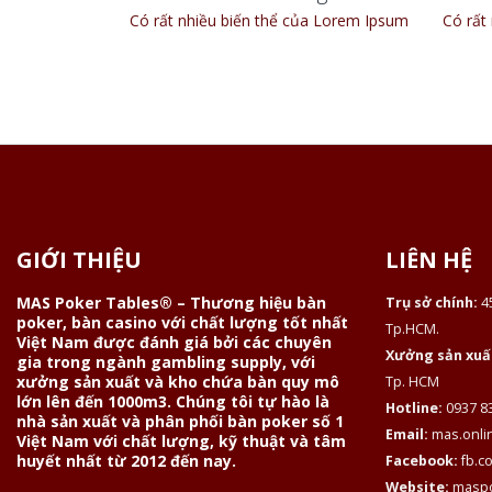
Có rất nhiều biến thể của Lorem Ipsum
Có rất
GIỚI THIỆU
LIÊN HỆ
MAS Poker Tables® – Thương hiệu bàn
Trụ sở chính:
45
poker, bàn casino với chất lượng tốt nhất
Tp.HCM.
Việt Nam được đánh giá bởi các chuyên
Xưởng sản xuấ
gia trong ngành gambling supply, với
xưởng sản xuất và kho chứa bàn quy mô
Tp. HCM
lớn lên đến 1000m3. Chúng tôi tự hào là
Hotline:
0937 83
nhà sản xuất và phân phối bàn poker số 1
Email:
mas.onli
Việt Nam với chất lượng, kỹ thuật và tâm
huyết nhất từ 2012 đến nay.
Facebook:
fb.c
Website:
maspo