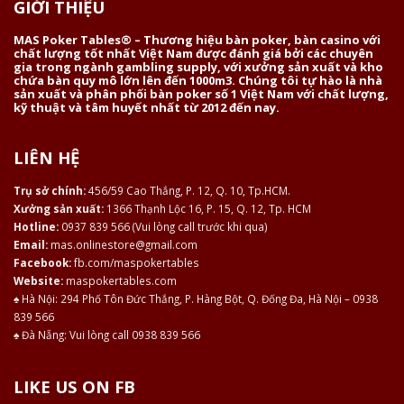
GIỚI THIỆU
MAS Poker Tables® – Thương hiệu bàn poker, bàn casino với
chất lượng tốt nhất Việt Nam được đánh giá bởi các chuyên
gia trong ngành gambling supply, với xưởng sản xuất và kho
chứa bàn quy mô lớn lên đến 1000m3. Chúng tôi tự hào là nhà
sản xuất và phân phối bàn poker số 1 Việt Nam với chất lượng,
kỹ thuật và tâm huyết nhất từ 2012 đến nay.
LIÊN HỆ
Trụ sở chính:
456/59 Cao Thắng, P. 12, Q. 10, Tp.HCM.
Xưởng sản xuất:
1366 Thạnh Lộc 16, P. 15, Q. 12, Tp. HCM
Hotline:
0937 839 566 (Vui lòng call trước khi qua)
Email:
mas.onlinestore@gmail.com
Facebook:
fb.com/maspokertables
Website:
maspokertables.com
♠ Hà Nội: 294 Phố Tôn Đức Thắng, P. Hàng Bột, Q. Đống Đa, Hà Nội – 0938
839 566
♠ Đà Nẵng: Vui lòng call 0938 839 566
LIKE US ON FB