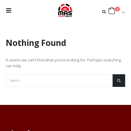
0
Nothing Found
It seems we can’t find what you’re looking for. Perhaps searching
can help.